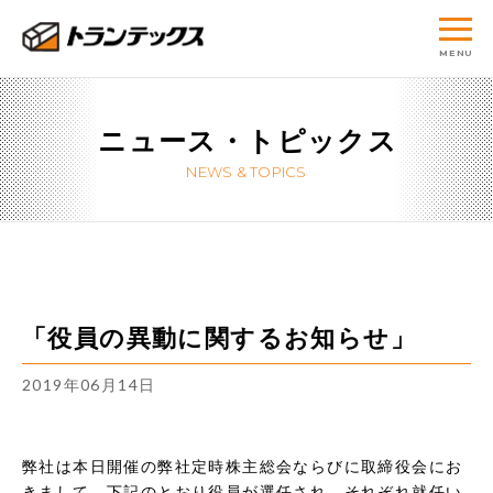
site
株
navigation
MENU
式
ニュース・トピックス
会
NEWS & TOPICS
社
ト
ラ
「役員の異動に関するお知らせ」
ン
2019年06月14日
テ
ッ
弊社は本日開催の弊社定時株主総会ならびに取締役会にお
きまして、下記のとおり役員が選任され、それぞれ就任い